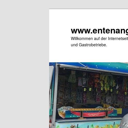
Zum
primären
Inhalt
www.entenang
springen
Willkommen auf der Internetse
und Gastrobetriebe.