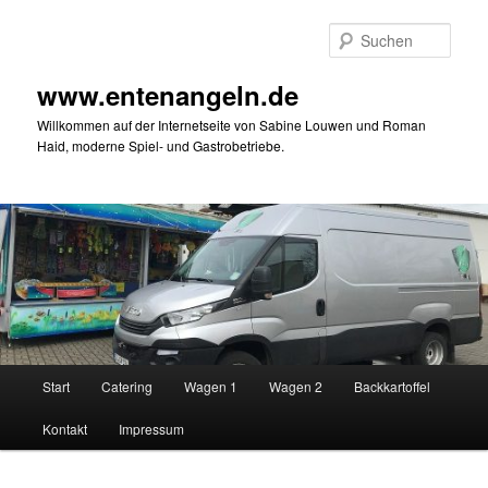
Zum
primären
Such
Inhalt
springen
www.entenangeln.de
Willkommen auf der Internetseite von Sabine Louwen und Roman
Haid, moderne Spiel- und Gastrobetriebe.
Hauptmenü
Start
Catering
Wagen 1
Wagen 2
Backkartoffel
Kontakt
Impressum