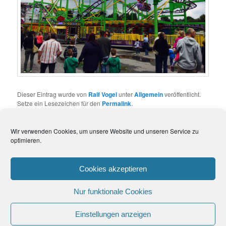
Dieser Eintrag wurde von
Ralf Vogel
unter
Allgemein
veröffentlicht.
Setze ein Lesezeichen für den
Permalink
.
Wir verwenden Cookies, um unsere Website und unseren Service zu
Impressum
optimieren.
Datenschutzerklärung
Disclaimer
Cookie-Richtlinie (EU)
Cookies akzeptieren
Nur funktionale Cookies
Einstellungen anzeigen
Datenschutzerklärung
Stolz präsentiert von WordPress