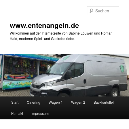
Zum
primären
Such
Inhalt
springen
www.entenangeln.de
Willkommen auf der Internetseite von Sabine Louwen und Roman
Haid, moderne Spiel- und Gastrobetriebe.
Hauptmenü
Start
Catering
Wagen 1
Wagen 2
Backkartoffel
Kontakt
Impressum