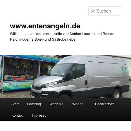
Zum
primären
Such
Inhalt
springen
www.entenangeln.de
Willkommen auf der Internetseite von Sabine Louwen und Roman
Haid, moderne Spiel- und Gastrobetriebe.
Hauptmenü
Start
Catering
Wagen 1
Wagen 2
Backkartoffel
Kontakt
Impressum