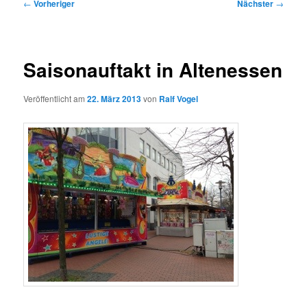
Beitragsnavigation
←
Vorheriger
Nächster
→
Saisonauftakt in Altenessen
Veröffentlicht am
22. März 2013
von
Ralf Vogel