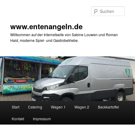
Zum
primären
Such
Inhalt
springen
www.entenangeln.de
Willkommen auf der Internetseite von Sabine Louwen und Roman
Haid, moderne Spiel- und Gastrobetriebe.
Hauptmenü
Start
Catering
Wagen 1
Wagen 2
Backkartoffel
Kontakt
Impressum