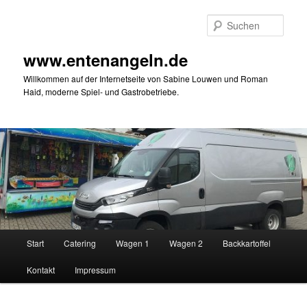
Zum
primären
Such
Inhalt
springen
www.entenangeln.de
Willkommen auf der Internetseite von Sabine Louwen und Roman
Haid, moderne Spiel- und Gastrobetriebe.
Hauptmenü
Start
Catering
Wagen 1
Wagen 2
Backkartoffel
Kontakt
Impressum