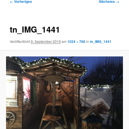
Bilder-
← Vorheriges
Nächstes →
Navigation
tn_IMG_1441
Veröffentlicht
9. September 2019
am
1024 × 768
in
tn_IMG_1441