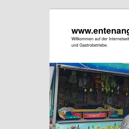
Zum
primären
Inhalt
www.entenang
springen
Willkommen auf der Internetse
und Gastrobetriebe.