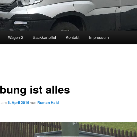
Wagen 2
Backkartoffel
Kontakt
Impressum
bung ist alles
ht am
6. April 2016
von
Roman Haid